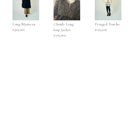
Long Manteau
Cloudy Long
Fringed Poncho
¥319,000
loop Jacket
¥159,500
¥176,000