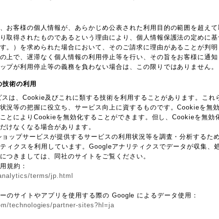
、お客様の個人情報が、あらかじめ公表された利用目的の範囲を超えて
り取得されたものであるという理由により、個人情報保護法の定めに基
す。）を求められた場合において、そのご請求に理由があることが判明
の上で、遅滞なく個人情報の利用停止等を行い、その旨をお客様に通知
ップが利用停止等の義務を負わない場合は、この限りではありません。
他の技術の利用
ビスは、Cookie及びこれに類する技術を利用することがあります。こ
状況等の把握に役立ち、サービス向上に資するものです。Cookieを無
とによりCookieを無効化することができます。但し、Cookieを無
だけなくなる場合があります。
ョップサービスが提供するサービスの利用状況等を調査・分析するため、本サ
アナリティクスを利用しています。Googleアナリティクスでデータが収集、処
につきましては、同社のサイトをご覧ください。
 利用規約：
nalytics/terms/jp.html
トナーのサイトやアプリを使用する際の Google によるデータ使用：
om/technologies/partner-sites?hl=ja