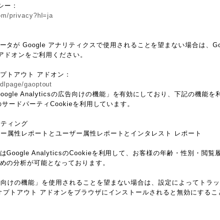
リシー：
com/privacy?hl=ja
が Google アナリティクスで使用されることを望まない場合は、Googl
 アドオンをご利用ください。
 オプトアウト アドオン：
/dlpage/gaoptout
oogle Analyticsの広告向けの機能」を有効にしており、下記の機
ieなどのサードパーティCookieを利用しています。
マーケティング
csのユーザー属性レポートとユーザー属性レポートとインタレスト レポート
oogle AnalyticsのCookieを利用して、お客様の年齢・性別・
めの分析が可能となっております。
ticsの広告向けの機能」を使用されることを望まない場合は、設定によってト
ytics オプトアウト アドオンをブラウザにインストールされると無効にする