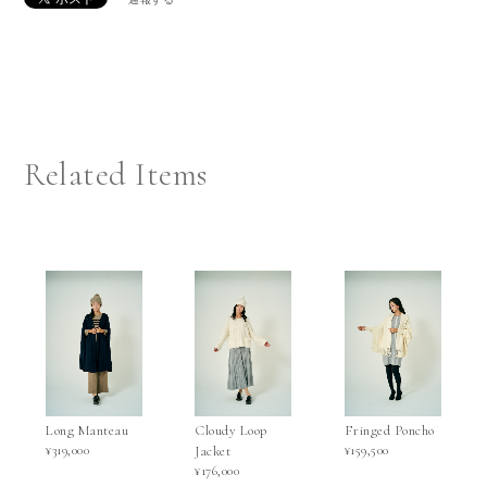
Related Items
Long Manteau
Cloudy Loop
Fringed Poncho
¥319,000
Jacket
¥159,500
¥176,000