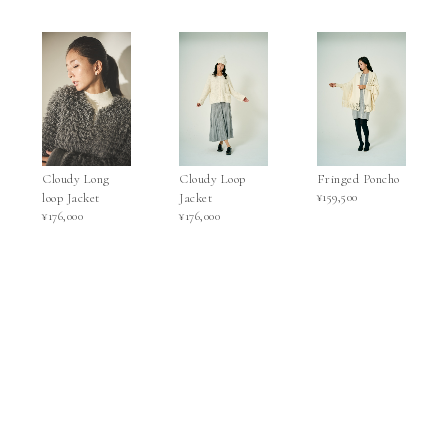
Cloudy Long
Cloudy Loop
Fringed Poncho
loop Jacket
Jacket
¥159,500
¥176,000
¥176,000