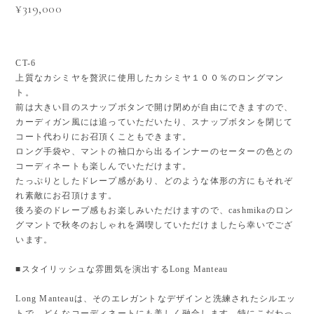
¥319,000
CT-6
上質なカシミヤを贅沢に使用したカシミヤ１００％のロングマン
ト。
前は大きい目のスナップボタンで開け閉めが自由にできますので、
カーディガン風には追っていただいたり、スナップボタンを閉じて
コート代わりにお召頂くこともできます。
ロング手袋や、マントの袖口から出るインナーのセーターの色との
コーディネートも楽しんでいただけます。
たっぷりとしたドレープ感があり、どのような体形の方にもそれぞ
れ素敵にお召頂けます。
後ろ姿のドレープ感もお楽しみいただけますので、cashmikaのロン
グマントで秋冬のおしゃれを満喫していただけましたら幸いでござ
います。
■スタイリッシュな雰囲気を演出するLong Manteau
Long Manteauは、そのエレガントなデザインと洗練されたシルエッ
トで、どんなコーディネートにも美しく融合します。特にこだわっ