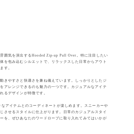
演出するHooded Zip-up Pull Over。特に注目したい
全体を包み込むシルエットで、リラックスした日常からアウト
けます。
、動きやすさと快適さを兼ね備えています。しっかりとしたジ
ルをアレンジできるのも魅力の一つです。カジュアルなアイテ
くれるデザインが特徴です。
Overは、様々なアイテムとのコーディネートが楽しめます。スニーカーや
感じさせるスタイルに仕上がります。日常のカジュアルスタイ
バーを、ぜひあなたのワードローブに取り入れてみてはいかが