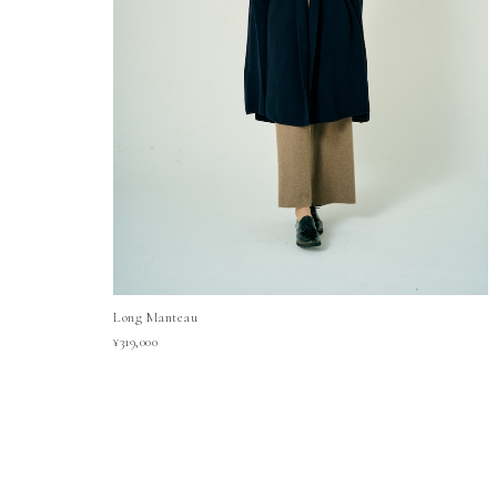
Long Manteau
¥319,000