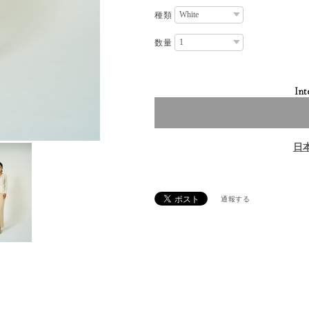
種類
数量
Int
日
通報する