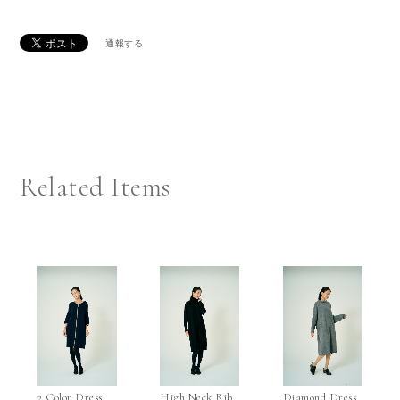
通報する
Related Items
2 Color Dress
High Neck Rib
Diamond Dress